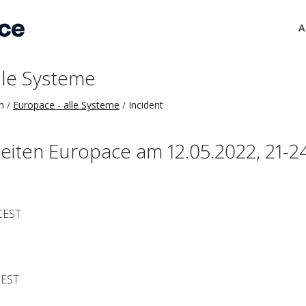
A
lle Systeme
m
Europace - alle Systeme
Incident
iten Europace am 12.05.2022, 21-2
CEST
CEST