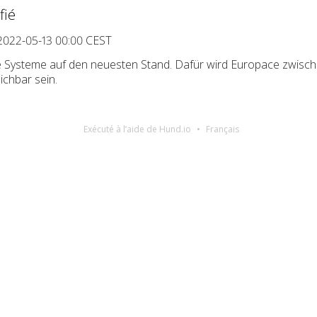
fié
2022-05-13 00:00 CEST
e Systeme auf den neuesten Stand. Dafür wird Europace zwisch
ichbar sein.
Exécuté à l’aide de Hund.io
Français