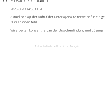
En voie de résolution
2025-06-13 14:56 CEST
Aktuell schlägt der Aufruf der Unterlagenakte teilweise für einige
Nutzer:innen fehl.
Wir arbeiten konzentriert an der Ursachenfindung und Lösung.
Exécuté à l’aide de Hund.io
Français