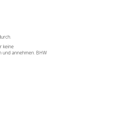
urch.
r keine
en und annehmen. BHW