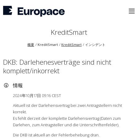
KreditSmart
概要
KreditSmart
KreditSmart
インシデント
DKB: Darlehenesverträge sind nicht
komplett/inkorrekt
情報
2024年10月17日 09:16 CEST
Aktuell ist der Darlehensvertrag bei zwei Antragstellern nicht
korrekt.
Es fehlt derzeit der komplette Darlehensvertrag (Daten zum
Darlehen, zum Antragsteller und die Unterschriftenfelder).
Die DKB ist aktuell an der Fehlerbehebung dran.