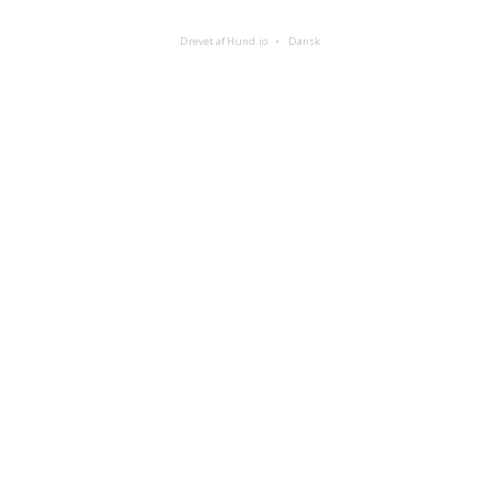
Drevet af Hund.io
Dansk